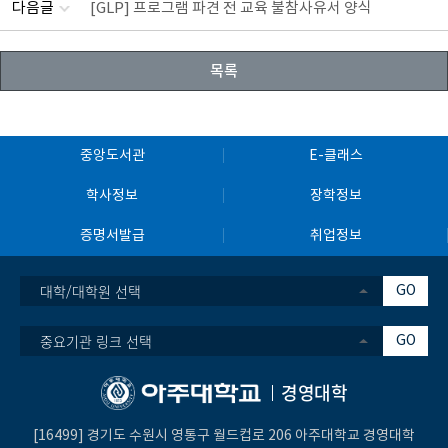
다음글
[GLP] 프로그램 파견 전 교육 불참사유서 양식
목록
중앙도서관
E-클래스
학사정보
장학정보
증명서발급
취업정보
대학/대학원 선택
GO
중요기관 링크 선택
GO
경영대학
[16499] 경기도 수원시 영통구 월드컵로 206 아주대학교 경영대학