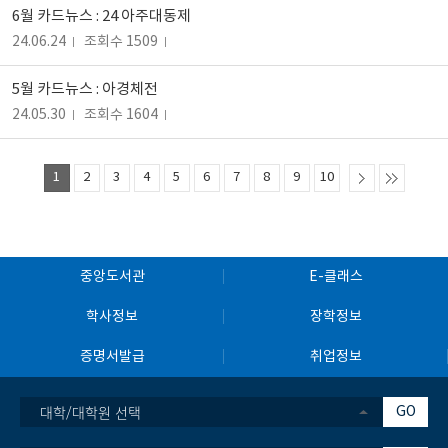
6월 카드뉴스 : 24 아주대동제
24.06.24
조회수 1509
5월 카드뉴스 : 아경체전
24.05.30
조회수 1604
1
2
3
4
5
6
7
8
9
10
중앙도서관
E-클래스
학사정보
장학정보
증명서발급
취업정보
대학/대학원 선택
GO