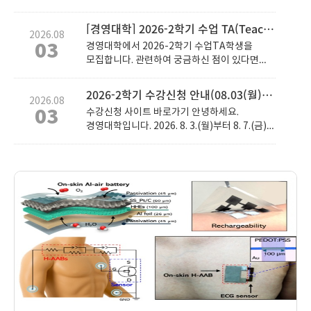
학위수여식 일정을 안내드립니다. 1. 학위기
수령 / 학사가운 및 학사모 대여: 2026.8.21.(금)
[경영대학] 2026-2학기 수업 TA(Teaching Assistant) 모집 신청 안내
2026.08
10:00~16:30 (반납은 17:00까지) 장소: 다산관
03
경영대학에서 2026-2학기 수업TA학생을
111호 ※ 경영대학은 8/21(금)에만 학위복
모집합니다. 관련하여 궁금하신 점이 있다면
대여가 가능하며, 이외 일시에는 대여 절대
언제든 문의 주세요 :) ★ 교내 근로 장학(면학,
불가합니다. ※ 포토월 설치: 연암관/원천관
TA장학) 활동 시간은 학생 별 월 50시간
(아주대학교 주최) ※ 경영대학에서 대여해
2026-2학기 수강신청 안내(08.03(월)~08.07(금))
2026.08
내에서만 가능합니다. 월 50시간을 초과할 수
드리는 학위복은 리뉴얼 학위복입니다. 2.
03
수강신청 사이트 바로가기 안녕하세요.
없으므로 다른 근로 장학에 참여하고 있는
학위증 수령 및 학위 가운 대여 시 신분 확인을
경영대학입니다. 2026. 8. 3.(월)부터 8. 7.(금)
학생들은 이 점 확인하시고 지원해주시기
위해 신분증을 보여주시기 바랍니다. 1) 학위
까지 2026학년도 2학기 본수강신청이
바랍니다. (*국가근로장학생은 지원 불가
가운 대여 시 신분증을 맡기고, 학위 가운을
진행됩니다. 수강신청은 매일 10:00~16:00
합니다.) 제출하시는 시간표는 수강신청이
반납할 때 신분증을 찾아가실 수 있습니다. 2)
수강신청 포털을 통해 가능하며, 일자별로
완료된 시간표로 제출해주시기 바랍니다.
학위 가운 및 학사모는 사용 당일 반납하여
수강신청 대상 학년이 다르므로 반드시 본인의
주시기 바랍니다. 3）학위기 수령은 2026년
신청 일정을 확인해 주시기 바랍니다. 자세한
8월 졸업자만 가능합니다. (26년 08월 이전
사항은 아래 수강신청 안내 게시글을 참고해
졸업자의 경우 8월 학위수여일에 학위기 수령을
주시기 바랍니다. [학부]2026-2학기 수강신청
원하시면, 교학팀 방문 전 본인 소속 학과
안내(08.03(월)~08.07(금)) | 아주대학교
담당자에게 이메일로 방문 예정 일자와 수령
가능 여부를 확인하여 주시기 바랍니다.) 4）
학위기 우편 발송은 불가능합니다. 5) 2026년
8월 이전 졸업자도 방문하여 학위가운 대여
가능합니다. (학생증 지참 필요) 6) 학위기