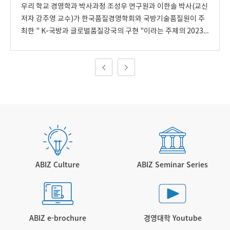
우리 학교 경영학과 박사과정 조성우 연구원과 이한솔 박사(교신
로 발전시켜 나가고 싶다"고 말했다.
저자 강주영 교수)가 한국품질경영학회와 국방기술품질원이 주
최한 " K-국방과 글로벌품질강국의 구현 "이라는 주제의 2023
년 춘계 학술대회에서 "FMEA를 활용한 위험 요인 평가의 일반
RPN 모형 및 적용 연구"라는 논문으로 품질우수논문상을 수상
했다. 품질우수논문상 시상식은 지난 4월 28일 서울시 강남구에
위치한 한국과학기술회관 국제회의실에서 진행됐다. 품질우수논
문상은 KCI 등재지인 품질경영학술지에 게재된 논문 중 품질경
영의 학술적 발전에 기여한 논문에 수여되는 상이다. 올해 한국품
질경영학회는 2022년 품질경영학술지에 게재된 논문 중 경영학
분야와 산업공학 및 통계학 분야에서 우수 논문을 2편씩 선정하
여 품질우수논문상을 수여하였다. 한국품질경영학회는 품질경영
학술공동체로 품질경영을 통한 산업 발전과 국가 경쟁력에 공헌
ABIZ Culture
ABIZ Seminar Series
할 목적으로 설립됐다. 학회는 품질경영 관련 ▲품질경영의 이론
과 응용에 관한 연구 ▲품질 전문 학술지와 기타 간행물의 발간
및 배부 ▲ 품질경영관련 산학협력 활동 등의 사업을 수행하고 있
다.
ABIZ e-brochure
경영대학 Youtube