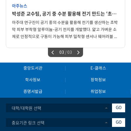
대리수령을 희망하시는 경우 대리 수령하려는
아주뉴스
사람의 이름, 방문일시를 미리 교학팀에
박성준 교수팀, 공기 중 수분 활용해 전기 만드는 ‘초박막 피부 부착형’ 알루미늄-공기 전지 개발
전달해주시기 바라며, 대리 수령자의 신분증을
지참하여 확인 후에 졸업증명서를 대리 수령할
아주대 연구진이 공기 중의 수분을 활용해 전기를 생산하는 초박
수 있습니다. 3. 증명서 출력 : 졸업증명서 및
막 피부 부착형 알루미늄-공기 전지를 개발했다. 얇고 가벼운 소
졸업생의 석차가 반영된 성적증명서는 8.21.
(금) 10:00부터 온라인으로 출력 가능합니다. ■
재로 안정적으로 구동이 가능해 피부 밀착형 센서나 웨어러블 헬
문의 : 경영학과 ☎ 031-219-2702 /
스케어 기기 등에 활용될 수 있을 전망이다. 박성준 교수(전자공
kh14@ajou.ac.kr 경영학과 외국인 유학생 ☎
학과·지능형반도체공학과) 연구팀은 충남대·광주과학기술원
03
/ 03
031-219-3632/ miry0128@ajou.ac.kr
(GIST)과 함께 공기 중의 수분을 활용해 장시간 작동하는 초박막
경영인텔리전스학과(e-비즈니스학과) ☎031-
피부 부착형 알루미늄-공기 전지를 개발했다고 밝혔다. 해당 내
219-2703 / danggeun7@ajou.ac.kr
중앙도서관
E-클래스
금융공학과 ☎ 031-219-3661 /
용은 ‘흡습성 전해질 기반 초박막 알루미늄-공기 전지를 통한 초
dkwk5026@ajou.ac.kr 글로벌경영학과 ☎
밀착 피부 전자소자의 연속 구동(Ultrathin aluminum-air
학사정보
장학정보
031-219-3621 / bgseo@ajou.ac.kr 대학원
batteries via hygroscopic electrolytes for continuous
(경영학과, 비즈니스애널리틱스 학과) ☎ 031-
증명서발급
취업정보
operation of imperceptible on-skin electronics)’이라는
219-2705 / zxcv5485@ajou.ac.kr
제목의 논문으로 소재 분야 저명 학술지 <어드밴스드 에너지 머
터리얼즈(Advanced Energy Materials)>에 7월 온라인 게재
대학/대학원 선택
GO
됐다. 아주대 전자공학과 박사후연구원인 박재일 박사가 제1저
자로 연구를 진행했고 박성준 교수(아주대 전자공학과·지능형반
중요기관 링크 선택
GO
도체공학과), 유승준 교수(광주과학기술원 신소재공학과), 송우