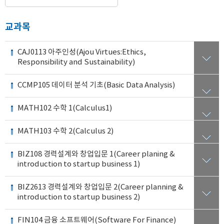
교과목
CAJ0113 아주인성(Ajou Virtues:Ethics,
Responsibility and Sustainability)
CCMP105 데이터 분석 기초(Basic Data Analysis)
MATH102 수학 1(Calculus1)
MATH103 수학 2(Calculus 2)
BIZ108 경력설계와 창업입문 1(Career planing &
introduction to startup business 1)
BIZ2613 경력설계와 창업입문 2(Career planning &
introduction to startup business 2)
FIN104 금융 소프트웨어(Software For Finance)