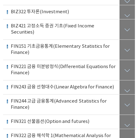
BIZ322 투자론(Investment)
BIZ421 고정소득 증권 기초(Fixed Income
Securities)
FIN151 기초금융통계(Elementary Statistics for
Finance)
FIN221 금융 미분방정식(Differential Equations for
Finance)
FIN243 금융 선형대수(Linear Algebra for Finance)
FIN244 고급 금융통계(Advanced Statistics for
Finance)
FIN321 선물옵션(Option and futures)
FIN322 금융 해석학 1(Mathematical Analysis for